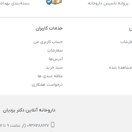
پروانه تاسیس داروخانه
بسته‌بندی بهداش
ن
خدمات کاربران
ارشات
حساب کاربری من
سفارشات
آدرس‌ها
مشاهده شده
سبد خرید
علاقه مندی ها
درخواست همکاری
داروخانه آنلاین دکتر یزدیان
09361288627 (از ساعت 9 تا 17)