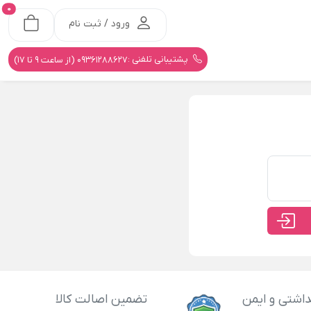
0
ورود / ثبت نام
پشتیبانی تلفنی :
09361288627 (از ساعت 9 تا 17)
اشتی و ایمن
تضمین اصالت کالا