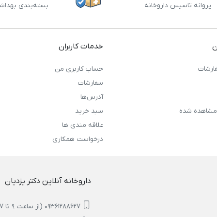
پروانه تاسیس داروخانه
بسته‌بندی بهداش
ن
خدمات کاربران
ارشات
حساب کاربری من
سفارشات
آدرس‌ها
مشاهده شده
سبد خرید
علاقه مندی ها
درخواست همکاری
داروخانه آنلاین دکتر یزدیان
09361288627 (از ساعت 9 تا 17)