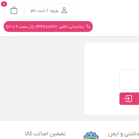
0
ورود / ثبت نام
پشتیبانی تلفنی :
09361288627 (از ساعت 9 تا 17)
اشتی و ایمن
تضمین اصالت کالا