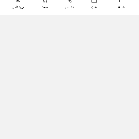
خانه
منو
تماس
سبد
پروفایل
فروشگاه
داروخانه آنلاین دکتر یزدیان
داروخانه آنلاین دکتر یزدیان از سال 1397 فعالیت خود را با
هدف فروش اینترنتی اقلام غیر دارویی شامل محصولات
آرایشی و بهداشتی، مکمل های رژیمی و غذایی، مکمل های