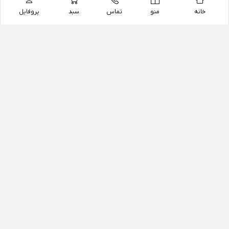
خانه
منو
تماس
سبد
پروفایل
فروشگاه
داروخانه آنلاین دکتر یزدیان
داروخانه آنلاین دکتر یزدیان از سال 1397 فعالیت خود را با
هدف فروش اینترنتی اقلام غیر دارویی شامل محصولات
آرایشی و بهداشتی، مکمل های رژیمی و غذایی، مکمل های