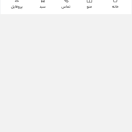
خانه
منو
تماس
سبد
پروفایل
فروشگاه
داروخانه آنلاین دکتر یزدیان
داروخانه آنلاین دکتر یزدیان از سال 1397 فعالیت خود را با
هدف فروش اینترنتی اقلام غیر دارویی شامل محصولات
آرایشی و بهداشتی، مکمل های رژیمی و غذایی، مکمل های