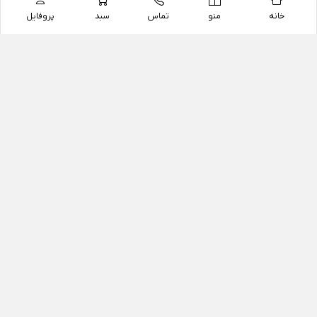
خانه
منو
تماس
سبد
پروفایل
فروشگاه
داروخانه آنلاین دکتر یزدیان
داروخانه آنلاین دکتر یزدیان از سال 1397 فعالیت خود را با
هدف فروش اینترنتی اقلام غیر دارویی شامل محصولات
آرایشی و بهداشتی، مکمل های رژیمی و غذایی، مکمل های