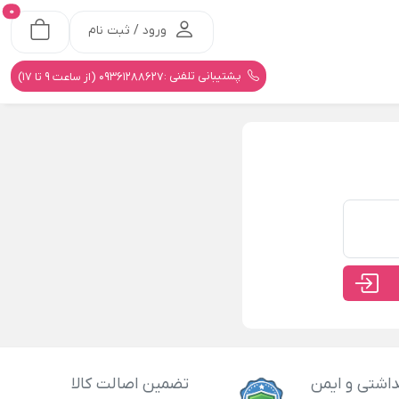
0
ورود / ثبت نام
پشتیبانی تلفنی :
09361288627 (از ساعت 9 تا 17)
اشتی و ایمن
تضمین اصالت کالا