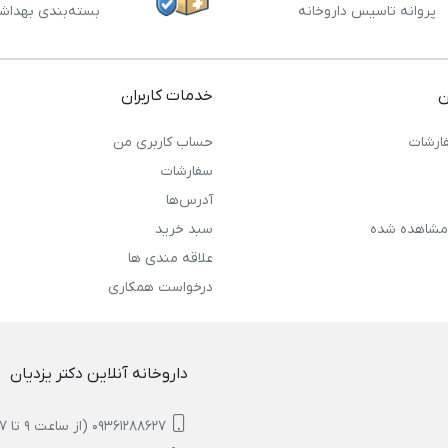
پروانه تاسیس داروخانه
بسته‌بندی بهداش
ن
خدمات کاربران
ارشات
حساب کاربری من
سفارشات
آدرس‌ها
مشاهده شده
سبد خرید
علاقه مندی ها
درخواست همکاری
داروخانه آنلاین دکتر یزدیان
09361288627 (از ساعت 9 تا 17)