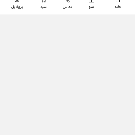
خانه
منو
تماس
سبد
پروفایل
فروشگاه
داروخانه آنلاین دکتر یزدیان
داروخانه آنلاین دکتر یزدیان از سال 1397 فعالیت خود را با
هدف فروش اینترنتی اقلام غیر دارویی شامل محصولات
آرایشی و بهداشتی، مکمل های رژیمی و غذایی، مکمل های