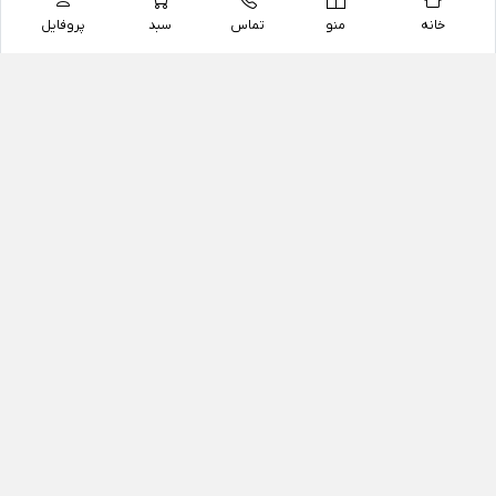
خانه
منو
تماس
سبد
پروفایل
فروشگاه
داروخانه آنلاین دکتر یزدیان
داروخانه آنلاین دکتر یزدیان از سال 1397 فعالیت خود را با
هدف فروش اینترنتی اقلام غیر دارویی شامل محصولات
آرایشی و بهداشتی، مکمل های رژیمی و غذایی، مکمل های