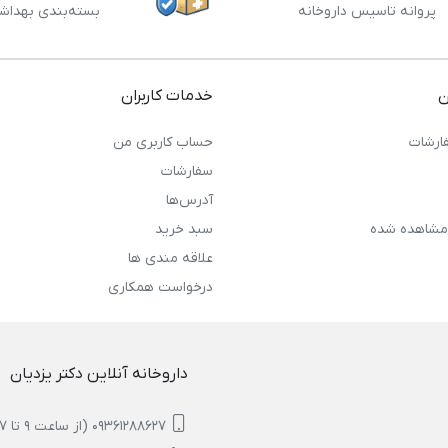
پروانه تاسیس داروخانه
بسته‌بندی بهداش
ن
خدمات کاربران
ارشات
حساب کاربری من
سفارشات
آدرس‌ها
مشاهده شده
سبد خرید
علاقه مندی ها
درخواست همکاری
داروخانه آنلاین دکتر یزدیان
09361288627 (از ساعت 9 تا 17)