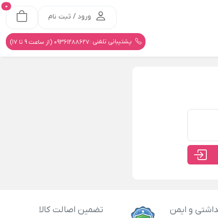
0
ورود / ثبت نام
پشتیبانی تلفنی :
09361288627 (از ساعت 9 تا 17)
اشتی و ایمن
تضمین اصالت کالا