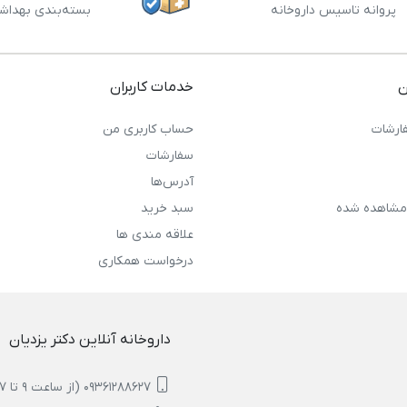
پروانه تاسیس داروخانه
بسته‌بندی بهداش
ن
خدمات کاربران
ارشات
حساب کاربری من
سفارشات
آدرس‌ها
مشاهده شده
سبد خرید
علاقه مندی ها
درخواست همکاری
داروخانه آنلاین دکتر یزدیان
09361288627 (از ساعت 9 تا 17)