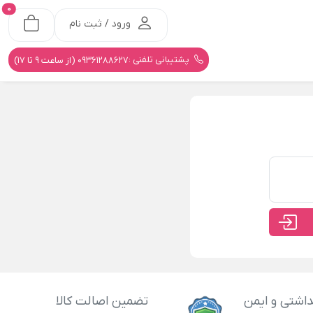
0
ورود / ثبت نام
پشتیبانی تلفنی :
09361288627 (از ساعت 9 تا 17)
اشتی و ایمن
تضمین اصالت کالا