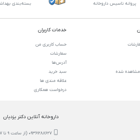
پروانه تاسیس داروخانه
بسته‌بندی بهداش
ن
خدمات کاربران
ارشات
حساب کاربری من
سفارشات
آدرس‌ها
مشاهده شده
سبد خرید
علاقه مندی ها
درخواست همکاری
داروخانه آنلاین دکتر یزدیان
09361288627 (از ساعت 9 تا 17)