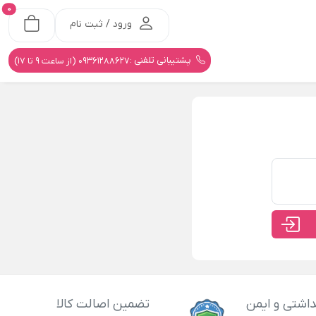
0
ورود / ثبت نام
پشتیبانی تلفنی :
09361288627 (از ساعت 9 تا 17)
اشتی و ایمن
تضمین اصالت کالا