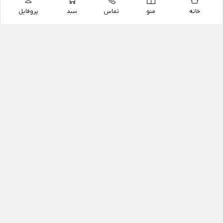
خانه
منو
تماس
سبد
پروفایل
فروشگاه
داروخانه آنلاین دکتر یزدیان
داروخانه آنلاین دکتر یزدیان از سال 1397 فعالیت خود را با
هدف فروش اینترنتی اقلام غیر دارویی شامل محصولات
آرایشی و بهداشتی، مکمل های رژیمی و غذایی، مکمل های