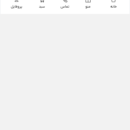
خانه
منو
تماس
سبد
پروفایل
فروشگاه
داروخانه آنلاین دکتر یزدیان
داروخانه آنلاین دکتر یزدیان از سال 1397 فعالیت خود را با
هدف فروش اینترنتی اقلام غیر دارویی شامل محصولات
آرایشی و بهداشتی، مکمل های رژیمی و غذایی، مکمل های