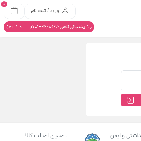
0
ورود / ثبت نام
پشتیبانی تلفنی :
09361288627 (از ساعت 9 تا 17)
اشتی و ایمن
تضمین اصالت کالا