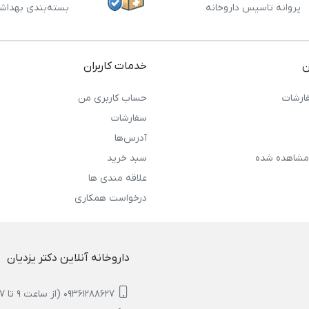
پروانه تاسیس داروخانه
بسته‌بندی بهداش
ن
خدمات کاربران
ارشات
حساب کاربری من
سفارشات
آدرس‌ها
مشاهده شده
سبد خرید
علاقه مندی ها
درخواست همکاری
داروخانه آنلاین دکتر یزدیان
09361288627 (از ساعت 9 تا 17)