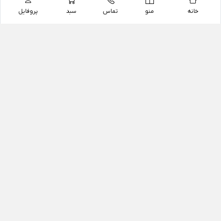
خانه
منو
تماس
سبد
پروفایل
فروشگاه
داروخانه آنلاین دکتر یزدیان
داروخانه آنلاین دکتر یزدیان از سال 1397 فعالیت خود را با
هدف فروش اینترنتی اقلام غیر دارویی شامل محصولات
آرایشی و بهداشتی، مکمل های رژیمی و غذایی، مکمل های