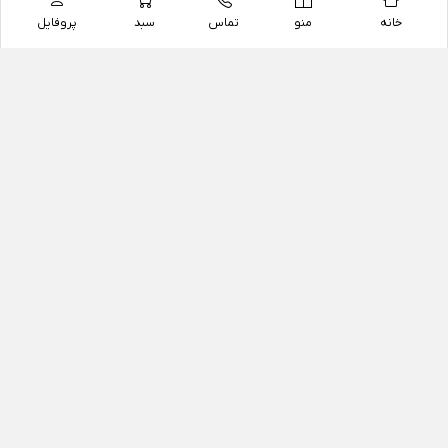
خانه
منو
تماس
سبد
پروفایل
فروشگاه
داروخانه آنلاین دکتر یزدیان
داروخانه آنلاین دکتر یزدیان از سال 1397 فعالیت خود را با
هدف فروش اینترنتی اقلام غیر دارویی شامل محصولات
آرایشی و بهداشتی، مکمل های رژیمی و غذایی، مکمل های