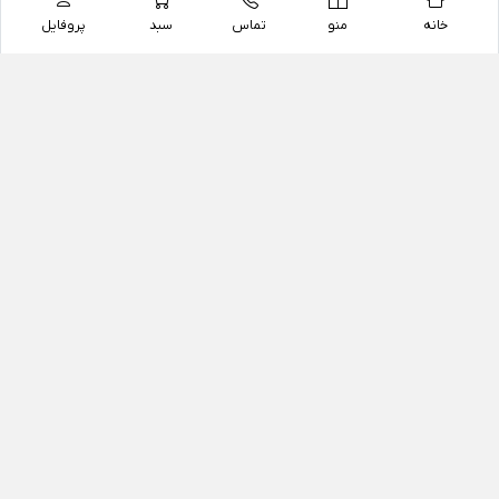
خانه
منو
تماس
سبد
پروفایل
فروشگاه
داروخانه آنلاین دکتر یزدیان
داروخانه آنلاین دکتر یزدیان از سال 1397 فعالیت خود را با
هدف فروش اینترنتی اقلام غیر دارویی شامل محصولات
آرایشی و بهداشتی، مکمل های رژیمی و غذایی، مکمل های