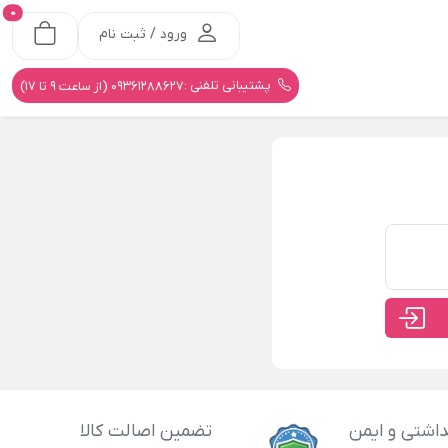
0
ورود / ثبت نام
پشتیبانی تلفنی :
09361288627 (از ساعت 9 تا 17)
اشتی و ایمن
تضمین اصالت کالا