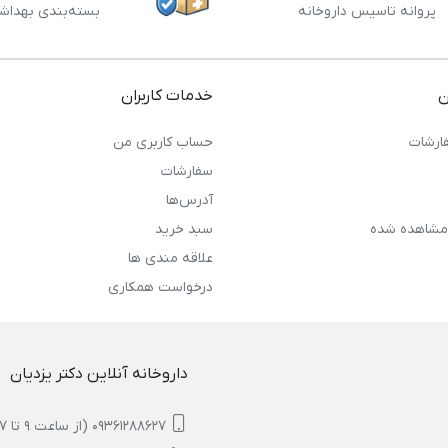
پروانه تاسیس داروخانه
بسته‌بندی بهداش
ن
خدمات کاربران
ارشات
حساب کاربری من
سفارشات
آدرس‌ها
مشاهده شده
سبد خرید
علاقه مندی ها
درخواست همکاری
داروخانه آنلاین دکتر یزدیان
09361288627 (از ساعت 9 تا 17)