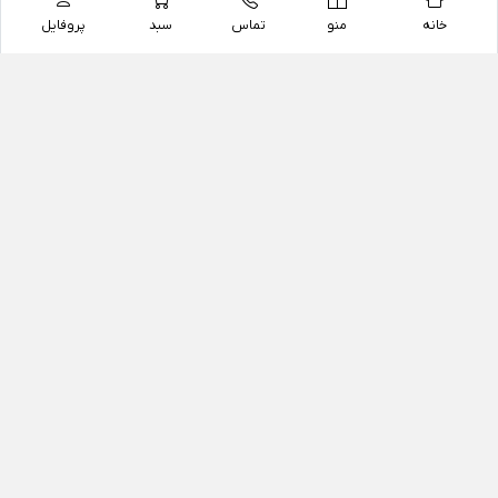
خانه
منو
تماس
سبد
پروفایل
فروشگاه
داروخانه آنلاین دکتر یزدیان
داروخانه آنلاین دکتر یزدیان از سال 1397 فعالیت خود را با
هدف فروش اینترنتی اقلام غیر دارویی شامل محصولات
آرایشی و بهداشتی، مکمل های رژیمی و غذایی، مکمل های