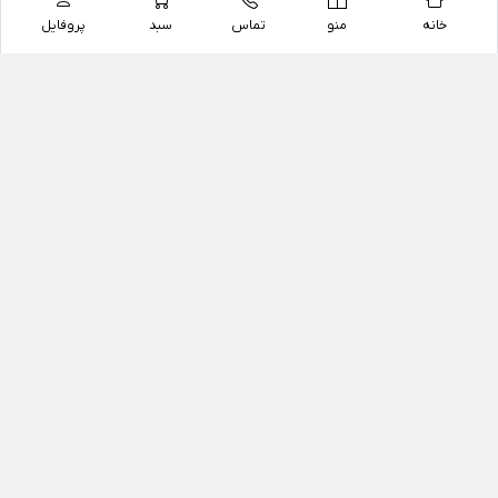
خانه
منو
تماس
سبد
پروفایل
فروشگاه
داروخانه آنلاین دکتر یزدیان
داروخانه آنلاین دکتر یزدیان از سال 1397 فعالیت خود را با
هدف فروش اینترنتی اقلام غیر دارویی شامل محصولات
آرایشی و بهداشتی، مکمل های رژیمی و غذایی، مکمل های