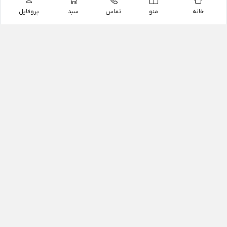
خانه
منو
تماس
سبد
پروفایل
فروشگاه
داروخانه آنلاین دکتر یزدیان
داروخانه آنلاین دکتر یزدیان از سال 1397 فعالیت خود را با
هدف فروش اینترنتی اقلام غیر دارویی شامل محصولات
آرایشی و بهداشتی، مکمل های رژیمی و غذایی، مکمل های