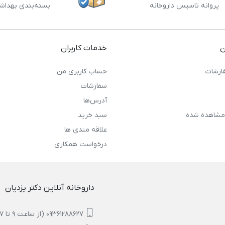
پروانه تاسیس داروخانه
بسته‌بندی بهداش
ن
خدمات کاربران
ارشات
حساب کاربری من
سفارشات
آدرس‌ها
مشاهده شده
سبد خرید
علاقه مندی ها
درخواست همکاری
داروخانه آنلاین دکتر یزدیان
09361288627 (از ساعت 9 تا 17)