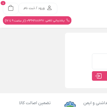
0
ورود / ثبت نام
پشتیبانی تلفنی :
09361288627 (از ساعت 9 تا 17)
اشتی و ایمن
تضمین اصالت کالا