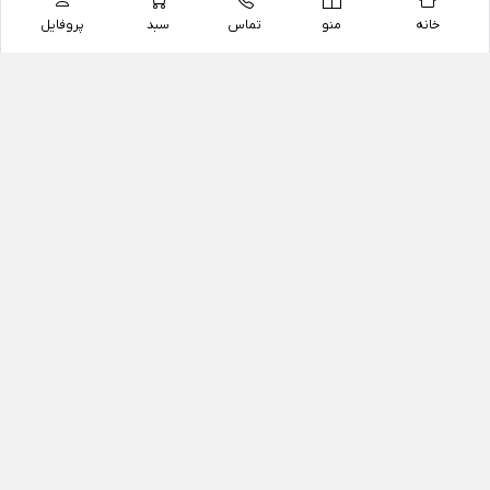
خانه
منو
تماس
سبد
پروفایل
فروشگاه
داروخانه آنلاین دکتر یزدیان
داروخانه آنلاین دکتر یزدیان از سال 1397 فعالیت خود را با
هدف فروش اینترنتی اقلام غیر دارویی شامل محصولات
آرایشی و بهداشتی، مکمل های رژیمی و غذایی، مکمل های