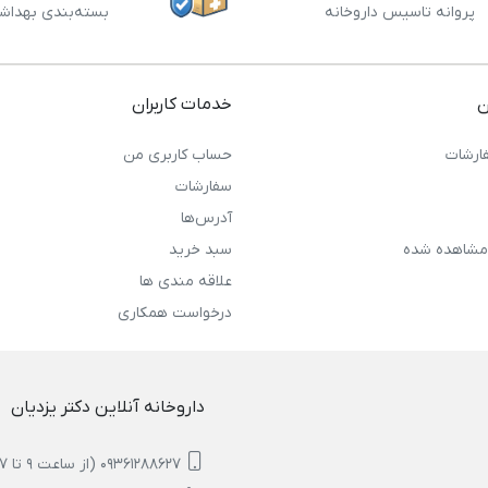
پروانه تاسیس داروخانه
بسته‌بندی بهداش
ن
خدمات کاربران
ارشات
حساب کاربری من
سفارشات
آدرس‌ها
مشاهده شده
سبد خرید
علاقه مندی ها
درخواست همکاری
داروخانه آنلاین دکتر یزدیان
09361288627 (از ساعت 9 تا 17)