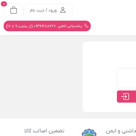
0
ورود / ثبت نام
پشتیبانی تلفنی :
09361288627 (از ساعت 9 تا 17)
اشتی و ایمن
تضمین اصالت کالا