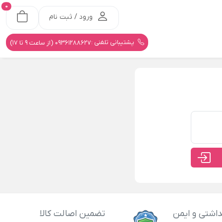
0
ورود / ثبت نام
پشتیبانی تلفنی :
09361288627 (از ساعت 9 تا 17)
اشتی و ایمن
تضمین اصالت کالا