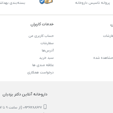
پروانه تاسیس داروخانه
بسته‌بندی بهداش
ن
خدمات کاربران
ارشات
حساب کاربری من
سفارشات
آدرس‌ها
مشاهده شده
سبد خرید
علاقه مندی ها
درخواست همکاری
داروخانه آنلاین دکتر یزدیان
09361288627 (از ساعت 9 تا 17)