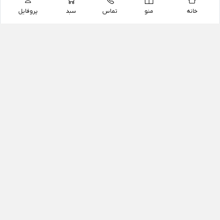
خانه
منو
تماس
سبد
پروفایل
فروشگاه
داروخانه آنلاین دکتر یزدیان
داروخانه آنلاین دکتر یزدیان از سال 1397 فعالیت خود را با
هدف فروش اینترنتی اقلام غیر دارویی شامل محصولات
آرایشی و بهداشتی، مکمل های رژیمی و غذایی، مکمل های