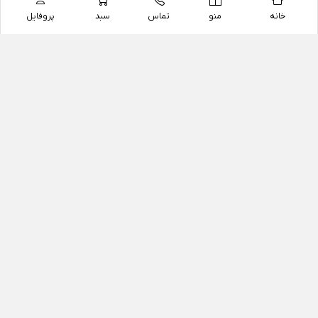
خانه
منو
تماس
سبد
پروفایل
فروشگاه
داروخانه آنلاین دکتر یزدیان
داروخانه آنلاین دکتر یزدیان از سال 1397 فعالیت خود را با
هدف فروش اینترنتی اقلام غیر دارویی شامل محصولات
آرایشی و بهداشتی، مکمل های رژیمی و غذایی، مکمل های