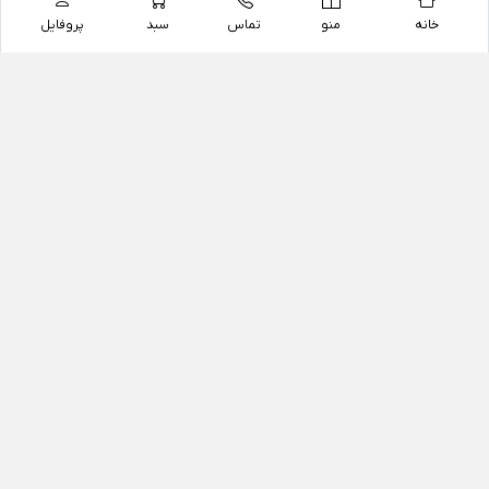
خانه
منو
تماس
سبد
پروفایل
فروشگاه
داروخانه آنلاین دکتر یزدیان
داروخانه آنلاین دکتر یزدیان از سال 1397 فعالیت خود را با
هدف فروش اینترنتی اقلام غیر دارویی شامل محصولات
آرایشی و بهداشتی، مکمل های رژیمی و غذایی، مکمل های