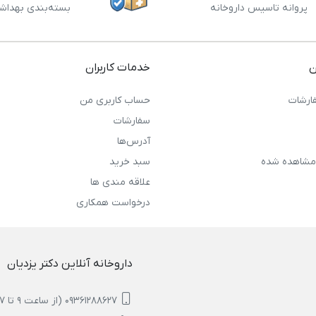
پروانه تاسیس داروخانه
بسته‌بندی بهداش
ن
خدمات کاربران
ارشات
حساب کاربری من
سفارشات
آدرس‌ها
مشاهده شده
سبد خرید
علاقه مندی ها
درخواست همکاری
داروخانه آنلاین دکتر یزدیان
09361288627 (از ساعت 9 تا 17)