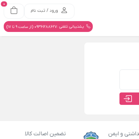
0
ورود / ثبت نام
پشتیبانی تلفنی :
09361288627 (از ساعت 9 تا 17)
اشتی و ایمن
تضمین اصالت کالا