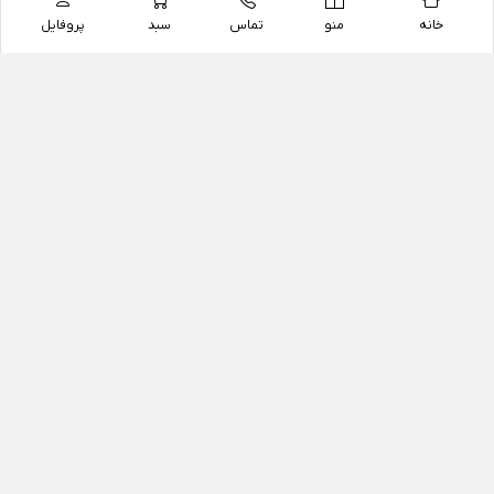
خانه
منو
تماس
سبد
پروفایل
فروشگاه
داروخانه آنلاین دکتر یزدیان
داروخانه آنلاین دکتر یزدیان از سال 1397 فعالیت خود را با
هدف فروش اینترنتی اقلام غیر دارویی شامل محصولات
آرایشی و بهداشتی، مکمل های رژیمی و غذایی، مکمل های