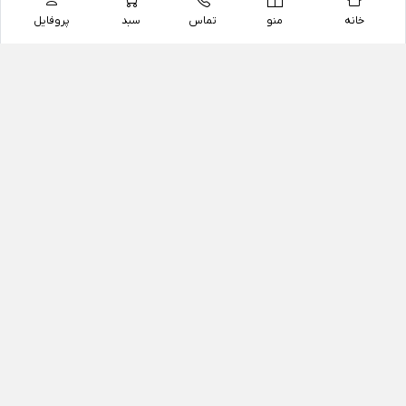
خانه
منو
تماس
سبد
پروفایل
فروشگاه
داروخانه آنلاین دکتر یزدیان
داروخانه آنلاین دکتر یزدیان از سال 1397 فعالیت خود را با
هدف فروش اینترنتی اقلام غیر دارویی شامل محصولات
آرایشی و بهداشتی، مکمل های رژیمی و غذایی، مکمل های