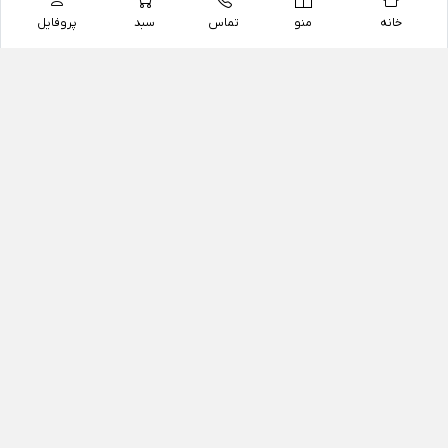
خانه
منو
تماس
سبد
پروفایل
فروشگاه
داروخانه آنلاین دکتر یزدیان
داروخانه آنلاین دکتر یزدیان از سال 1397 فعالیت خود را با
هدف فروش اینترنتی اقلام غیر دارویی شامل محصولات
آرایشی و بهداشتی، مکمل های رژیمی و غذایی، مکمل های