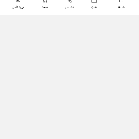
خانه
منو
تماس
سبد
پروفایل
فروشگاه
داروخانه آنلاین دکتر یزدیان
داروخانه آنلاین دکتر یزدیان از سال 1397 فعالیت خود را با
هدف فروش اینترنتی اقلام غیر دارویی شامل محصولات
آرایشی و بهداشتی، مکمل های رژیمی و غذایی، مکمل های