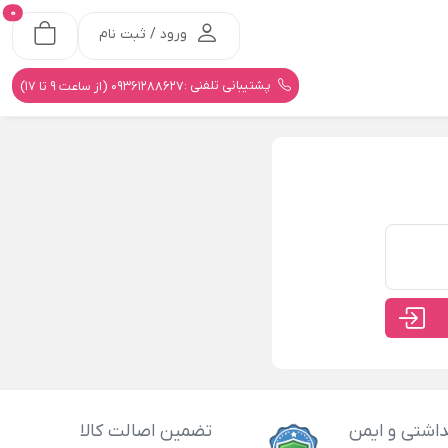
0
ورود / ثبت نام
پشتیبانی تلفنی :
09361288627 (از ساعت 9 تا 17)
اشتی و ایمن
تضمین اصالت کالا