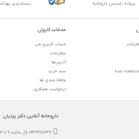
پروانه تاسیس داروخانه
بسته‌بندی بهداش
ن
خدمات کاربران
ارشات
حساب کاربری من
سفارشات
آدرس‌ها
مشاهده شده
سبد خرید
علاقه مندی ها
درخواست همکاری
داروخانه آنلاین دکتر یزدیان
09361288627 (از ساعت 9 تا 17)