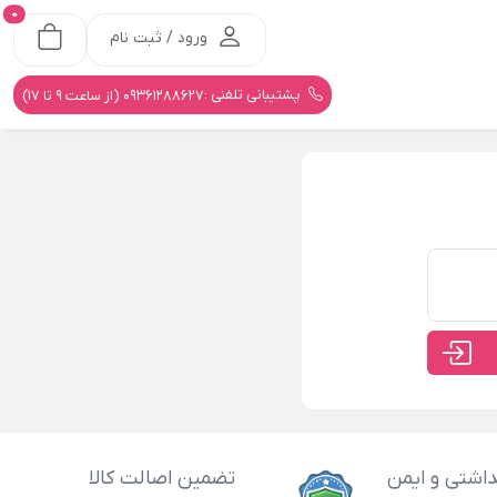
0
ورود / ثبت نام
پشتیبانی تلفنی :
09361288627 (از ساعت 9 تا 17)
اشتی و ایمن
تضمین اصالت کالا