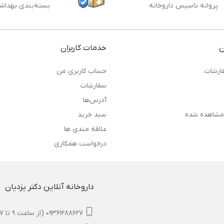
پروانه تاسیس داروخانه
بسته‌بندی بهداش
ن
خدمات کاربران
ارشات
حساب کاربری من
سفارشات
آدرس‌ها
مشاهده شده
سبد خرید
علاقه مندی ها
درخواست همکاری
داروخانه آنلاین دکتر یزدیان
09361288627 (از ساعت 9 تا 17)