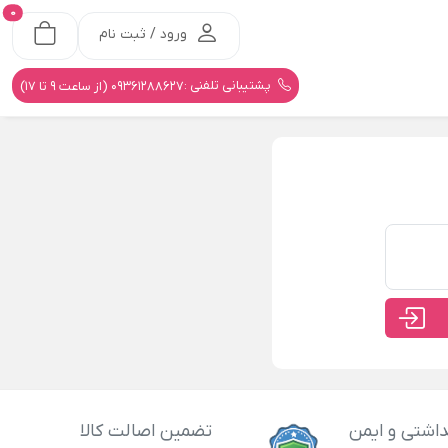
0
ورود / ثبت نام
پشتیبانی تلفنی :
09361288627 (از ساعت 9 تا 17)
اشتی و ایمن
تضمین اصالت کالا