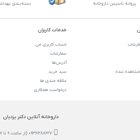
پروانه تاسیس داروخانه
بسته‌بندی بهداش
ن
خدمات کاربران
ارشات
حساب کاربری من
سفارشات
آدرس‌ها
مشاهده شده
سبد خرید
علاقه مندی ها
درخواست همکاری
داروخانه آنلاین دکتر یزدیان
09361288627 (از ساعت 9 تا 17)