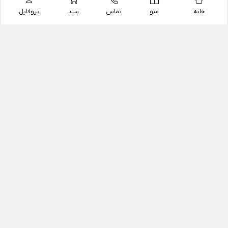
خانه
منو
تماس
سبد
پروفایل
فروشگاه
داروخانه آنلاین دکتر یزدیان
داروخانه آنلاین دکتر یزدیان از سال 1397 فعالیت خود را با
هدف فروش اینترنتی اقلام غیر دارویی شامل محصولات
آرایشی و بهداشتی، مکمل های رژیمی و غذایی، مکمل های