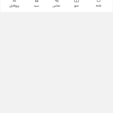
خانه
منو
تماس
سبد
پروفایل
فروشگاه
داروخانه آنلاین دکتر یزدیان
داروخانه آنلاین دکتر یزدیان از سال 1397 فعالیت خود را با
هدف فروش اینترنتی اقلام غیر دارویی شامل محصولات
آرایشی و بهداشتی، مکمل های رژیمی و غذایی، مکمل های