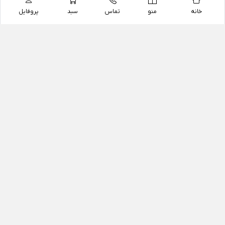
خانه
منو
تماس
سبد
پروفایل
فروشگاه
داروخانه آنلاین دکتر یزدیان
داروخانه آنلاین دکتر یزدیان از سال 1397 فعالیت خود را با
هدف فروش اینترنتی اقلام غیر دارویی شامل محصولات
آرایشی و بهداشتی، مکمل های رژیمی و غذایی، مکمل های