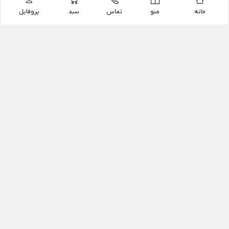
خانه
منو
تماس
سبد
پروفایل
فروشگاه
داروخانه آنلاین دکتر یزدیان
داروخانه آنلاین دکتر یزدیان از سال 1397 فعالیت خود را با
هدف فروش اینترنتی اقلام غیر دارویی شامل محصولات
آرایشی و بهداشتی، مکمل های رژیمی و غذایی، مکمل های