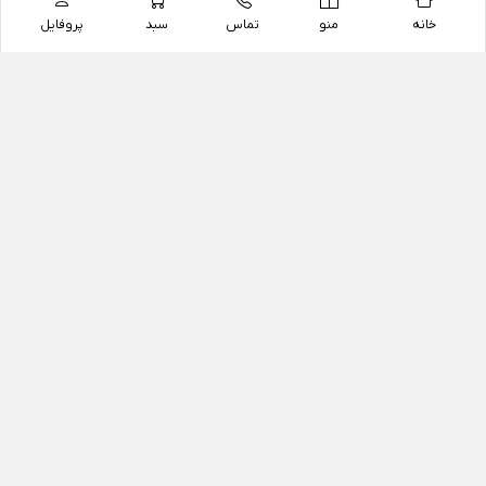
خانه
منو
تماس
سبد
پروفایل
فروشگاه
داروخانه آنلاین دکتر یزدیان
داروخانه آنلاین دکتر یزدیان از سال 1397 فعالیت خود را با
هدف فروش اینترنتی اقلام غیر دارویی شامل محصولات
آرایشی و بهداشتی، مکمل های رژیمی و غذایی، مکمل های