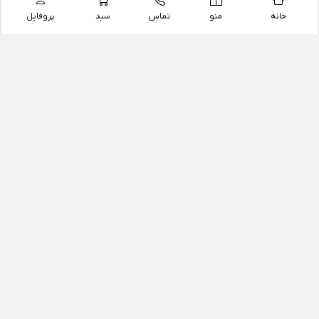
خانه
منو
تماس
سبد
پروفایل
فروشگاه
داروخانه آنلاین دکتر یزدیان
داروخانه آنلاین دکتر یزدیان از سال 1397 فعالیت خود را با
هدف فروش اینترنتی اقلام غیر دارویی شامل محصولات
آرایشی و بهداشتی، مکمل های رژیمی و غذایی، مکمل های