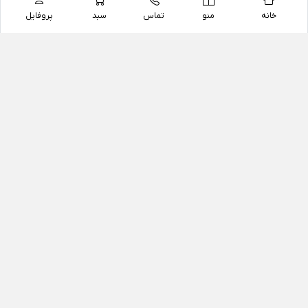
خانه
منو
تماس
سبد
پروفایل
فروشگاه
داروخانه آنلاین دکتر یزدیان
داروخانه آنلاین دکتر یزدیان از سال 1397 فعالیت خود را با
هدف فروش اینترنتی اقلام غیر دارویی شامل محصولات
آرایشی و بهداشتی، مکمل های رژیمی و غذایی، مکمل های