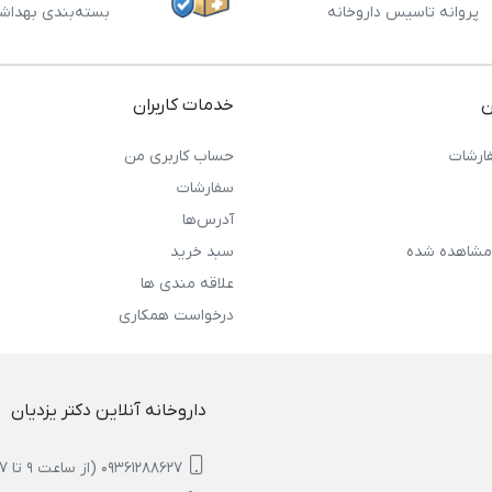
پروانه تاسیس داروخانه
بسته‌بندی بهداش
ن
خدمات کاربران
ارشات
حساب کاربری من
سفارشات
آدرس‌ها
مشاهده شده
سبد خرید
علاقه مندی ها
درخواست همکاری
داروخانه آنلاین دکتر یزدیان
09361288627 (از ساعت 9 تا 17)