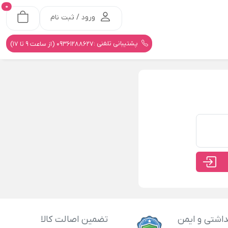
0
ورود / ثبت نام
پشتیبانی تلفنی :
09361288627 (از ساعت 9 تا 17)
اشتی و ایمن
تضمین اصالت کالا