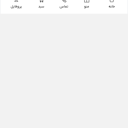
خانه
منو
تماس
سبد
پروفایل
فروشگاه
داروخانه آنلاین دکتر یزدیان
داروخانه آنلاین دکتر یزدیان از سال 1397 فعالیت خود را با
هدف فروش اینترنتی اقلام غیر دارویی شامل محصولات
آرایشی و بهداشتی، مکمل های رژیمی و غذایی، مکمل های