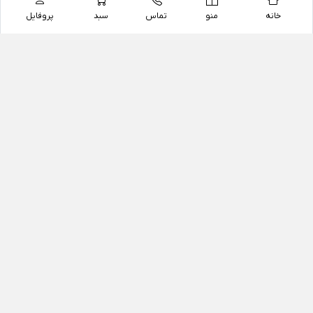
خانه
منو
تماس
سبد
پروفایل
فروشگاه
داروخانه آنلاین دکتر یزدیان
داروخانه آنلاین دکتر یزدیان از سال 1397 فعالیت خود را با
هدف فروش اینترنتی اقلام غیر دارویی شامل محصولات
آرایشی و بهداشتی، مکمل های رژیمی و غذایی، مکمل های