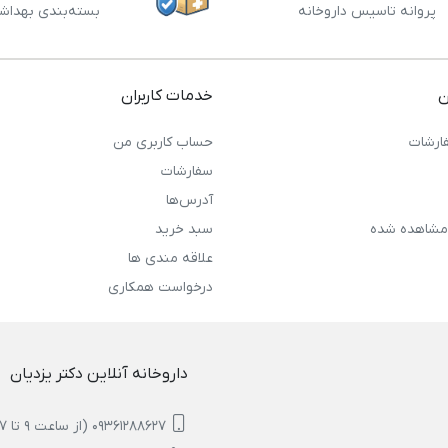
پروانه تاسیس داروخانه
بسته‌بندی بهداش
ن
خدمات کاربران
ارشات
حساب کاربری من
سفارشات
آدرس‌ها
مشاهده شده
سبد خرید
علاقه مندی ها
درخواست همکاری
داروخانه آنلاین دکتر یزدیان
09361288627 (از ساعت 9 تا 17)