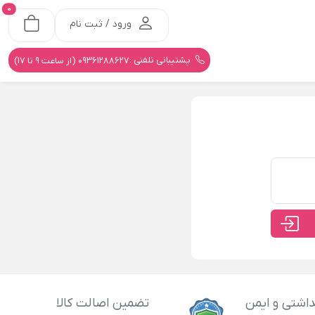
0
ورود / ثبت نام
پشتیبانی تلفنی :
09361288627 (از ساعت 9 تا 17)
اشتی و ایمن
تضمین اصالت کالا