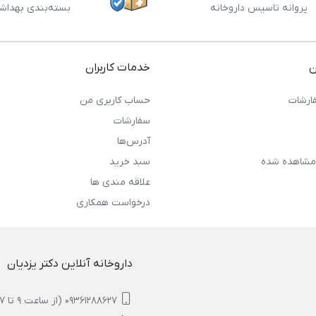
پروانه تاسیس داروخانه
بسته‌بندی بهداش
ن
خدمات کاربران
ارشات
حساب کاربری من
سفارشات
آدرس‌ها
مشاهده شده
سبد خرید
علاقه مندی ها
درخواست همکاری
داروخانه آنلاین دکتر یزدیان
09361288627 (از ساعت 9 تا 17)