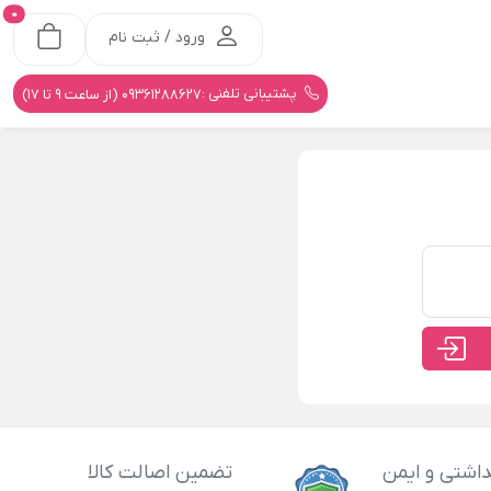
0
ورود / ثبت نام
پشتیبانی تلفنی :
09361288627 (از ساعت 9 تا 17)
اشتی و ایمن
تضمین اصالت کالا