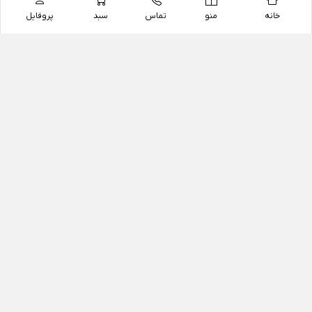
خانه
منو
تماس
سبد
پروفایل
فروشگاه
داروخانه آنلاین دکتر یزدیان
داروخانه آنلاین دکتر یزدیان از سال 1397 فعالیت خود را با
هدف فروش اینترنتی اقلام غیر دارویی شامل محصولات
آرایشی و بهداشتی، مکمل های رژیمی و غذایی، مکمل های